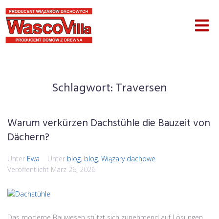
Schlagwort:
Traversen
Warum verkürzen Dachstühle die Bauzeit von
Dächern?
Unter
Ewa
Unter
blog
,
blog
,
Wiązary dachowe
Veröffentlicht
März 26, 2026
Das moderne Bauwesen stützt sich zunehmend auf Lösungen,