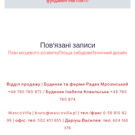
фундаментній плиті?
Пов'язані записи
План місцевого розвитку
Площа забудови
Технічний дизайн
Відділ продажу | Будинки та ферми Радек Мрозінський
+48 780 780 873 / Будинки Ізабела Ковальська +48 780
780 874
WascoVilla | biuro@wascovilla.pl | тел./факс 0-59 810 82
99 | офіс: тел. 502 451 655 | Даріуш Василев: тел. 604 160
376